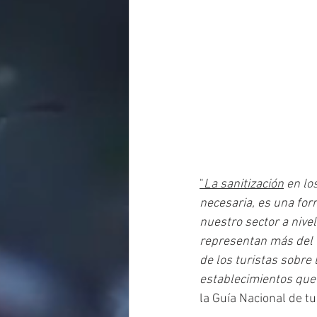
"
La
sanitización
 en lo
necesaria, es una fo
nuestro sector a nive
representan más del 5
de los turistas sobre
establecimientos que 
la Guía Nacional de t