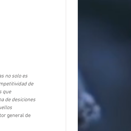
as no solo es 
petitividad de 
s que 
ma de desiciones 
ellos 
or general de 