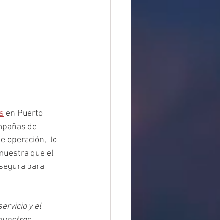
s
 en Puerto 
ampañas de 
 operación,  lo 
 muestra que el 
 segura para 
rvicio y el 
nuestros 