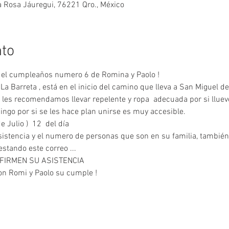
a Rosa Jáuregui, 76221 Qro., México
nto
os el cumpleaños numero 6 de Romina y Paolo !
 La Barreta , está en el inicio del camino que lleva a San Miguel d
e les recomendamos llevar repelente y ropa  adecuada por si llue
go por si se les hace plan unirse es muy accesible.
e Julio )  12  del día 
istencia y el numero de personas que son en su familia, también
stando este correo ...
FIRMEN SU ASISTENCIA
on Romi y Paolo su cumple ! 