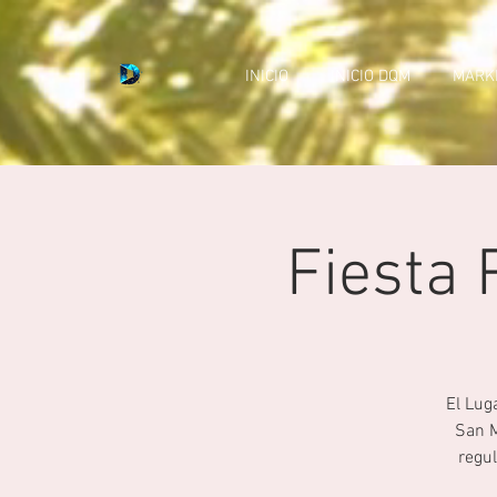
INICIO
INICIO DQM
MARKE
Fiesta 
El Lug
San M
regul