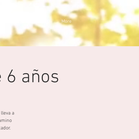
NUESTRO TRABAJO
More
e 6 años
lleva a
camino
ador.