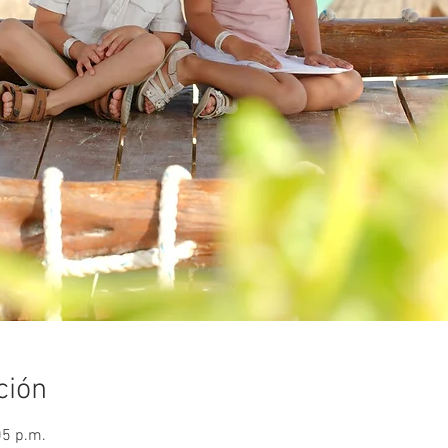
ción
05 p.m.