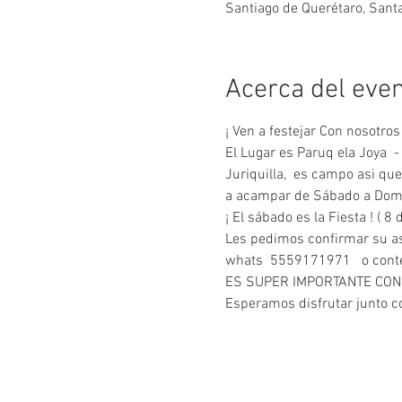
Santiago de Querétaro, Sant
Acerca del eve
¡ Ven a festejar Con nosotr
El Lugar es Paruq ela Joya  -
Juriquilla,  es campo asi qu
a acampar de Sábado a Domin
¡ El sábado es la Fiesta ! ( 8 d
Les pedimos confirmar su as
whats  5559171971   o conte
ES SUPER IMPORTANTE CON
Esperamos disfrutar junto c